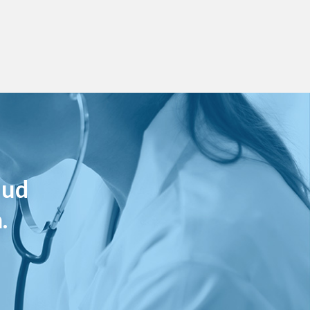
lud
.