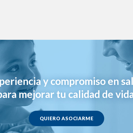
periencia y compromiso en sa
para mejorar tu calidad de vida
QUIERO ASOCIARME